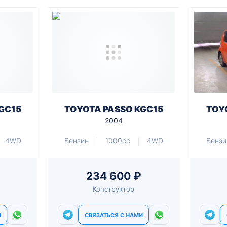
GC15
TOYOTA PASSO KGC15
TOY
2004
4WD
Бензин
1000cc
4WD
Бензи
234 600 ₽
Конструктор
И
СВЯЗАТЬСЯ С НАМИ