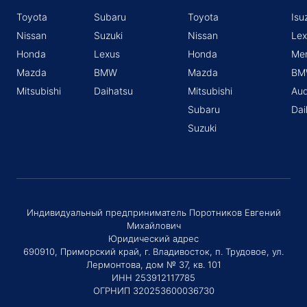
Toyota
Subaru
Toyota
Isu
Nissan
Suzuki
Nissan
Lex
Honda
Lexus
Honda
Me
Mazda
BMW
Mazda
BM
Mitsubishi
Daihatsu
Mitsubishi
Aud
Subaru
Dai
Suzuki
Индивидуальный предприниматель Поротников Евгений
Михайлович
Юридический адрес
690910, Приморский край, г. Владивосток, п. Трудовое, ул.
Лермонтова, дом № 37, кв. 101
ИНН 253912117785
ОГРНИП 320253600036730