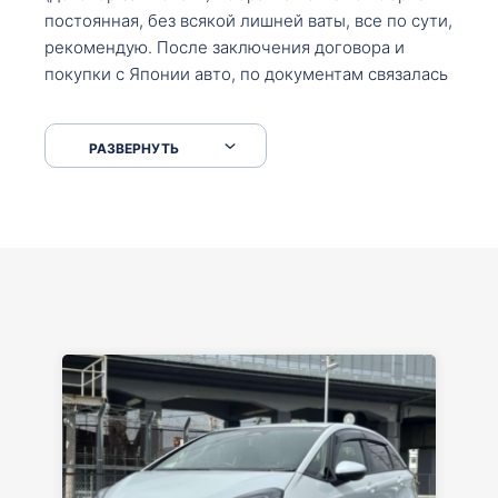
постоянная, без всякой лишней ваты, все по сути,
рекомендую. После заключения договора и
покупки с Японии авто, по документам связалась
со мной Мария, все подсказала, куда, что и как,
что заполнить, куда зайти, образцы и т.д. После
РАЗВЕРНУТЬ
приехал за авто. Меня тепло встретили Сергей с
Марией. Автомобиль забрал, все супер. Спасибо
вам большое. Буду еще обращаться.