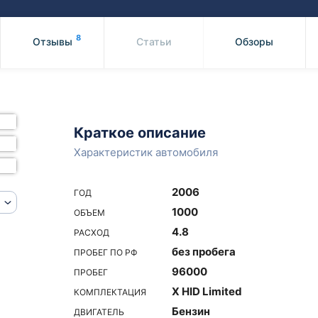
Honda
Mercedes-
Mazda
BMW
8
Отзывы
Статьи
Обзоры
Mitsubishi
Audi
Subaru
Daihatsu
Suzuki
Краткое описание
Характеристик автомобиля
2006
ГОД
1000
ОБЪЕМ
4.8
РАСХОД
без пробега
ПРОБЕГ ПО РФ
96000
ПРОБЕГ
X HID Limited
КОМПЛЕКТАЦИЯ
Бензин
ДВИГАТЕЛЬ