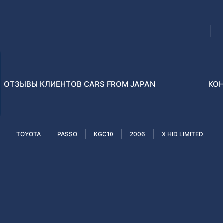
ОТЗЫВЫ КЛИЕНТОВ CARS FROM JAPAN
КО
TOYOTA
PASSO
KGC10
2006
X HID LIMITED
Распилы и конструкторы
В РАЗБОР БЕЗ ПТС
Toyota
Isuzu
enz
Nissan
Lexus