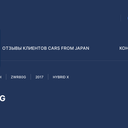
ОТЗЫВЫ КЛИЕНТОВ CARS FROM JAPAN
КО
H
ZWR80G
2017
HYBRID X
Распилы и конструкторы
В РАЗБОР БЕЗ ПТС
0G
Toyota
Isuzu
enz
Nissan
Lexus