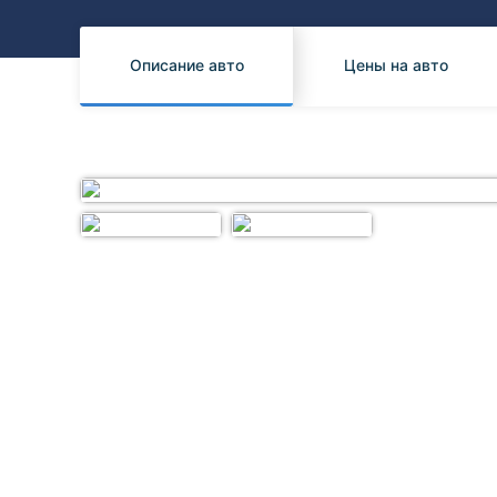
Honda
Daihatsu
Mazda
Tesla
Описание авто
Цены на авто
Suzuki
Mitsubishi
Subaru