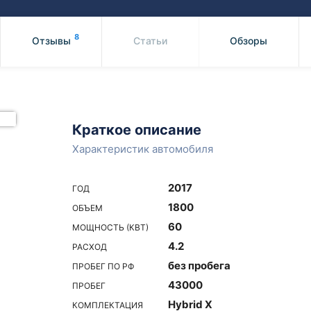
Honda
Mercedes-
Mazda
BMW
8
Отзывы
Статьи
Обзоры
Mitsubishi
Audi
Subaru
Daihatsu
Suzuki
Краткое описание
Характеристик автомобиля
2017
ГОД
1800
ОБЪЕМ
60
МОЩНОСТЬ (КВТ)
4.2
РАСХОД
без пробега
ПРОБЕГ ПО РФ
43000
ПРОБЕГ
Hybrid X
КОМПЛЕКТАЦИЯ