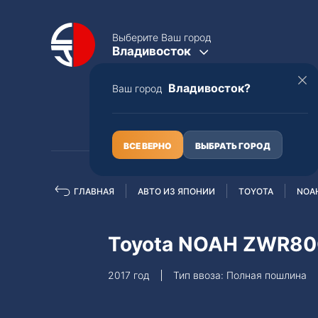
Выберите Ваш город
Владивосток
Владивосток?
Ваш город
КАТАЛОГ
О НАС
ВСЕ ВЕРНО
ВЫБРАТЬ ГОРОД
ГЛАВНАЯ
АВТО ИЗ ЯПОНИИ
TOYOTA
NOA
Полная пошлина
ЦЕЛЫЕ АВТО С ПТС
Toyota NOAH ZWR8
Toyota
Lexus
2017 год
Тип ввоза: Полная пошлина
Nissan
Mercedes-B