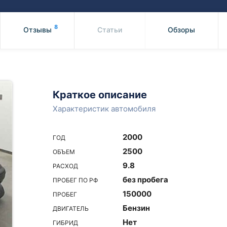
Honda
Mercedes-
Mazda
BMW
8
Отзывы
Статьи
Обзоры
Mitsubishi
Audi
Subaru
Daihatsu
Suzuki
Краткое описание
Характеристик автомобиля
2000
ГОД
2500
ОБЪЕМ
9.8
РАСХОД
без пробега
ПРОБЕГ ПО РФ
150000
ПРОБЕГ
Бензин
ДВИГАТЕЛЬ
Нет
ГИБРИД