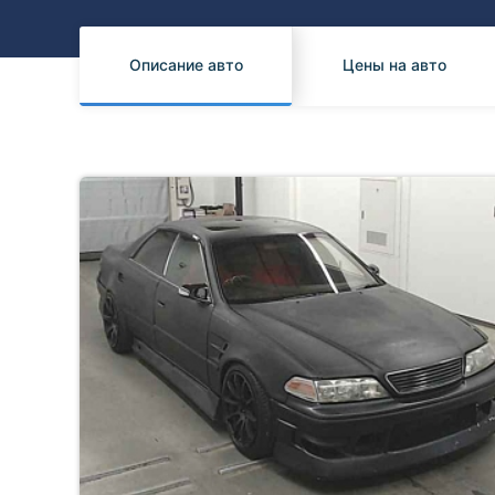
Honda
Daihatsu
Mazda
Tesla
Описание авто
Цены на авто
Suzuki
Mitsubishi
Subaru