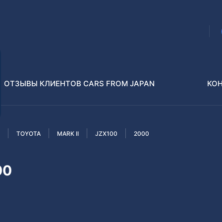
ОТЗЫВЫ КЛИЕНТОВ CARS FROM JAPAN
КО
TOYOTA
MARK II
JZX100
2000
Распилы и конструкторы
В РАЗБОР БЕЗ ПТС
00
Toyota
Isuzu
enz
Nissan
Lexus