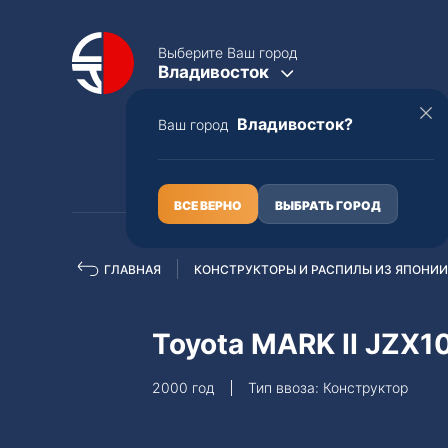
Выберите Ваш город
Владивосток
Владивосток?
Ваш город
КАТАЛОГ
О НАС
ВСЕ ВЕРНО
ВЫБРАТЬ ГОРОД
ГЛАВНАЯ
КОНСТРУКТОРЫ И РАСПИЛЫ ИЗ ЯПОНИИ
Полная пошлина
ЦЕЛЫЕ АВТО С ПТС
Toyota MARK II JZX1
Toyota
Lexus
2000 год
Тип ввоза: Конструктор
Nissan
Mercedes-B