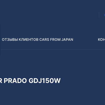
ОТЗЫВЫ КЛИЕНТОВ CARS FROM JAPAN
КО
Распилы и конструкторы
В РАЗБОР БЕЗ ПТС
ER PRADO GDJ150W
Toyota
Isuzu
enz
Nissan
Lexus