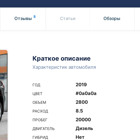
Honda
Mercedes-
Mazda
BMW
8
Отзывы
Статьи
Обзоры
Mitsubishi
Audi
Subaru
Daihatsu
Suzuki
Краткое описание
Характеристик автомобиля
2019
ГОД
#0a0a0a
ЦВЕТ
2800
ОБЪЕМ
8.5
РАСХОД
20000
ПРОБЕГ
Дизель
ДВИГАТЕЛЬ
Нет
ГИБРИД