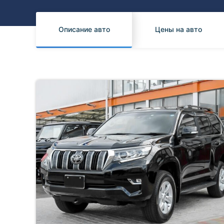
Honda
Daihatsu
Mazda
Tesla
Описание авто
Цены на авто
Suzuki
Mitsubishi
Subaru