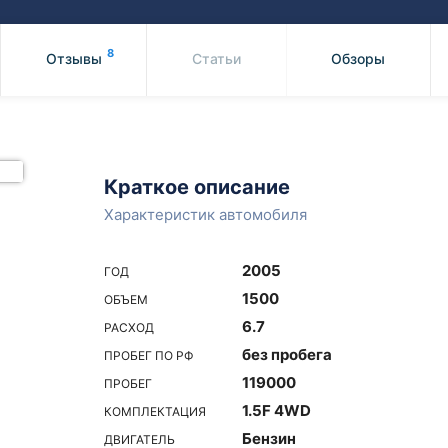
Honda
Mercedes-
Mazda
BMW
8
Отзывы
Статьи
Обзоры
Mitsubishi
Audi
Subaru
Daihatsu
Suzuki
Краткое описание
Характеристик автомобиля
2005
ГОД
1500
ОБЪЕМ
6.7
РАСХОД
без пробега
ПРОБЕГ ПО РФ
119000
ПРОБЕГ
1.5F 4WD
КОМПЛЕКТАЦИЯ
Бензин
ДВИГАТЕЛЬ