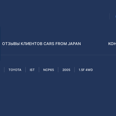
ОТЗЫВЫ КЛИЕНТОВ CARS FROM JAPAN
КО
TOYOTA
IST
NCP65
2005
1.5F 4WD
Распилы и конструкторы
В РАЗБОР БЕЗ ПТС
Toyota
Isuzu
enz
Nissan
Lexus