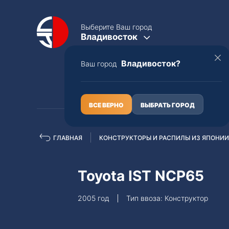
Выберите Ваш город
Владивосток
Владивосток?
Ваш город
КАТАЛОГ
О НАС
ВСЕ ВЕРНО
ВЫБРАТЬ ГОРОД
ГЛАВНАЯ
КОНСТРУКТОРЫ И РАСПИЛЫ ИЗ ЯПОНИИ
Полная пошлина
ЦЕЛЫЕ АВТО С ПТС
Toyota IST NCP65
Toyota
Lexus
2005 год
Тип ввоза: Конструктор
Nissan
Mercedes-B