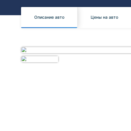
Honda
Daihatsu
Mazda
Tesla
Описание авто
Цены на авто
Suzuki
Mitsubishi
Subaru