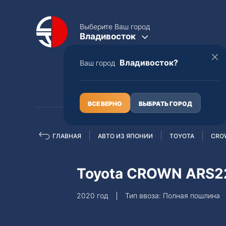
Выберите Ваш город
Владивосток
Владивосток?
Ваш город
КАТАЛОГ
О НАС
ВСЕ ВЕРНО
ВЫБРАТЬ ГОРОД
ГЛАВНАЯ
АВТО ИЗ ЯПОНИИ
TOYOTA
CRO
Полная пошлина
ЦЕЛЫЕ АВТО С ПТС
Toyota CROWN ARS2
Toyota
Lexus
2020 год
Тип ввоза: Полная пошлина
Nissan
Mercedes-B