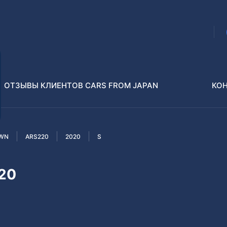
ОТЗЫВЫ КЛИЕНТОВ CARS FROM JAPAN
КО
WN
ARS220
2020
S
Распилы и конструкторы
В РАЗБОР БЕЗ ПТС
20
Toyota
Isuzu
enz
Nissan
Lexus