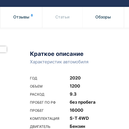
Honda
Mercedes-
Mazda
BMW
8
Отзывы
Статьи
Обзоры
Mitsubishi
Audi
Subaru
Daihatsu
Suzuki
Краткое описание
Характеристик автомобиля
2020
ГОД
1200
ОБЪЕМ
9.3
РАСХОД
без пробега
ПРОБЕГ ПО РФ
16000
ПРОБЕГ
S-T 4WD
КОМПЛЕКТАЦИЯ
Бензин
ДВИГАТЕЛЬ