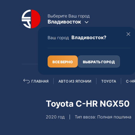
Выберите Ваш город
Владивосток
Владивосток?
Ваш город
КАТАЛОГ
О НАС
ВСЕ ВЕРНО
ВЫБРАТЬ ГОРОД
ГЛАВНАЯ
АВТО ИЗ ЯПОНИИ
TOYOTA
C-H
Полная пошлина
ЦЕЛЫЕ АВТО С ПТС
Toyota C-HR NGX50
Toyota
Lexus
2020 год
Тип ввоза: Полная пошлина
Nissan
Mercedes-B