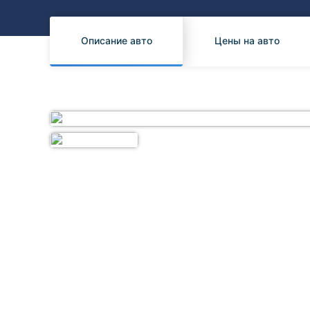
Honda
Daihatsu
Mazda
Tesla
Описание авто
Цены на авто
Suzuki
Mitsubishi
Subaru