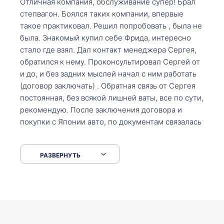
Отличная компания, обслуживание супер! Брал
степвагон. Боялся таких компании, впервые
такое практиковал. Решил попробовать , была не
была. Знакомый купил себе Фрида, интересно
стало где взял. Дал контакт менеджера Сергея,
обратился к нему. Проконсультировал Сергей от
и до, и без задних мыслей начал с ним работать
(договор заключать) . Обратная связь от Сергея
постоянная, без всякой лишней ваты, все по сути,
рекомендую. После заключения договора и
покупки с Японии авто, по документам связалась
со мной Мария, все подсказала, куда, что и как,
что заполнить, куда зайти, образцы и т.д. После
РАЗВЕРНУТЬ
приехал за авто. Меня тепло встретили Сергей с
Марией. Автомобиль забрал, все супер. Спасибо
вам большое. Буду еще обращаться.