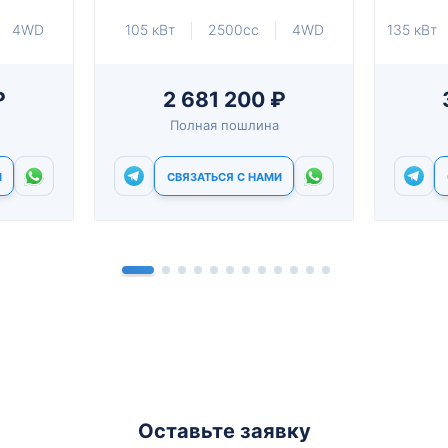
4WD
105 кВт
2500cc
4WD
135 кВт
₽
2 681 200 ₽
Полная пошлина
И
СВЯЗАТЬСЯ С НАМИ
Оставьте заявку