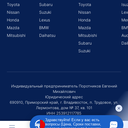
Toyota
Subaru
Toyota
Isu
Nissan
Suzuki
Nissan
Lex
Honda
Lexus
Honda
Me
Mazda
BMW
Mazda
BM
Mitsubishi
Daihatsu
Mitsubishi
Aud
Subaru
Dai
Suzuki
Индивидуальный предприниматель Поротников Евгений
Михайлович
Юридический адрес
690910, Приморский край, г. Владивосток, п. Трудовое, ул.
Лермонтова, дом № 37, кв. 101
ИНН 253912117785
ОГРНИП 320253600036730
Здравствуйте! Если у вас есть
вопросы (Цена, Сроки поставки,