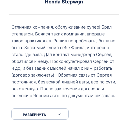
Honda Stepwgn
Отличная компания, обслуживание супер! Брал
степвагон. Боялся таких компании, впервые
такое практиковал. Решил попробовать , была не
была. Знакомый купил себе Фрида, интересно
стало где взял. Дал контакт менеджера Сергея,
обратился к нему. Проконсультировал Сергей от
и до, и без задних мыслей начал с ним работать
(договор заключать) . Обратная связь от Сергея
постоянная, без всякой лишней ваты, все по сути,
рекомендую. После заключения договора и
покупки с Японии авто, по документам связалась
со мной Мария, все подсказала, куда, что и как,
что заполнить, куда зайти, образцы и т.д. После
РАЗВЕРНУТЬ
приехал за авто. Меня тепло встретили Сергей с
Марией. Автомобиль забрал, все супер. Спасибо