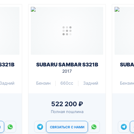
S321B
SUBARU SAMBAR S321B
SUBA
2017
Задний
Бензин
660cc
Задний
Бензи
522 200 ₽
Полная пошлина
И
СВЯЗАТЬСЯ С НАМИ