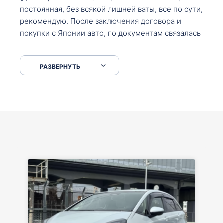
постоянная, без всякой лишней ваты, все по сути,
рекомендую. После заключения договора и
покупки с Японии авто, по документам связалась
со мной Мария, все подсказала, куда, что и как,
что заполнить, куда зайти, образцы и т.д. После
РАЗВЕРНУТЬ
приехал за авто. Меня тепло встретили Сергей с
Марией. Автомобиль забрал, все супер. Спасибо
вам большое. Буду еще обращаться.