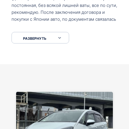
постоянная, без всякой лишней ваты, все по сути,
рекомендую. После заключения договора и
покупки с Японии авто, по документам связалась
со мной Мария, все подсказала, куда, что и как,
что заполнить, куда зайти, образцы и т.д. После
РАЗВЕРНУТЬ
приехал за авто. Меня тепло встретили Сергей с
Марией. Автомобиль забрал, все супер. Спасибо
вам большое. Буду еще обращаться.