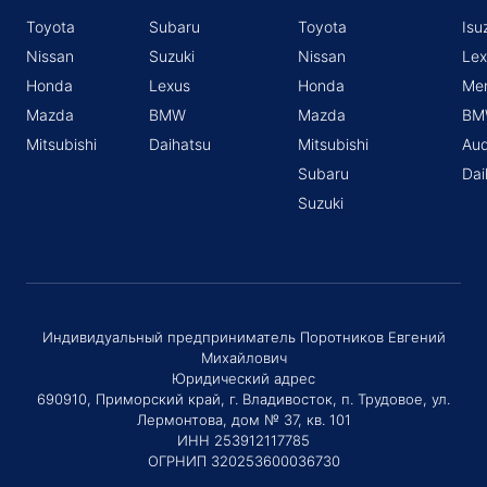
Toyota
Subaru
Toyota
Isu
Nissan
Suzuki
Nissan
Lex
Honda
Lexus
Honda
Me
Mazda
BMW
Mazda
BM
Mitsubishi
Daihatsu
Mitsubishi
Aud
Subaru
Dai
Suzuki
Индивидуальный предприниматель Поротников Евгений
Михайлович
Юридический адрес
690910, Приморский край, г. Владивосток, п. Трудовое, ул.
Лермонтова, дом № 37, кв. 101
ИНН 253912117785
ОГРНИП 320253600036730