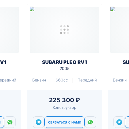
RV1
SUBARU PLEO RV1
SU
2005
ередний
Бензин
660cc
Передний
Бензин
225 300 ₽
Конструктор
И
СВЯЗАТЬСЯ С НАМИ