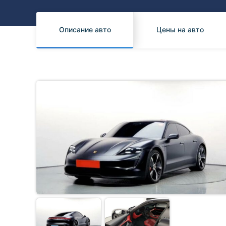
Honda
Daihatsu
Mazda
Tesla
Описание авто
Цены на авто
Suzuki
Mitsubishi
Subaru