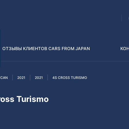
ОТЗЫВЫ КЛИЕНТОВ CARS FROM JAPAN
КО
YCAN
2021
2021
4S CROSS TURISMO
Распилы и конструкторы
В РАЗБОР БЕЗ ПТС
ross Turismo
Toyota
Isuzu
enz
Nissan
Lexus