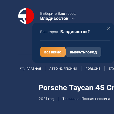
Выберите Ваш город
Владивосток
Владивосток?
Ваш город
КАТАЛОГ
О НАС
ВСЕ ВЕРНО
ВЫБРАТЬ ГОРОД
ГЛАВНАЯ
АВТО ИЗ ЯПОНИИ
PORSCHE
TA
Полная пошлина
ЦЕЛЫЕ АВТО С ПТС
Porsche Taycan 4S C
Toyota
Lexus
2021 год
Тип ввоза: Полная пошлина
Nissan
Mercedes-B