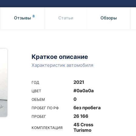
Honda
Mercedes-
Mazda
BMW
8
Отзывы
Статьи
Обзоры
Mitsubishi
Audi
Subaru
Daihatsu
Suzuki
Краткое описание
Характеристик автомобиля
2021
ГОД
#0a0a0a
ЦВЕТ
0
ОБЪЕМ
без пробега
ПРОБЕГ ПО РФ
26 166
ПРОБЕГ
4S Cross
КОМПЛЕКТАЦИЯ
Turismo