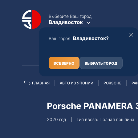
Выберите Ваш город
Владивосток
Владивосток?
Ваш город
КАТАЛОГ
О НАС
ВСЕ ВЕРНО
ВЫБРАТЬ ГОРОД
ГЛАВНАЯ
АВТО ИЗ ЯПОНИИ
PORSCHE
PA
Полная пошлина
ЦЕЛЫЕ АВТО С ПТС
Porsche PANAMERA 3
Toyota
Lexus
2020 год
Тип ввоза: Полная пошлина
Nissan
Mercedes-B