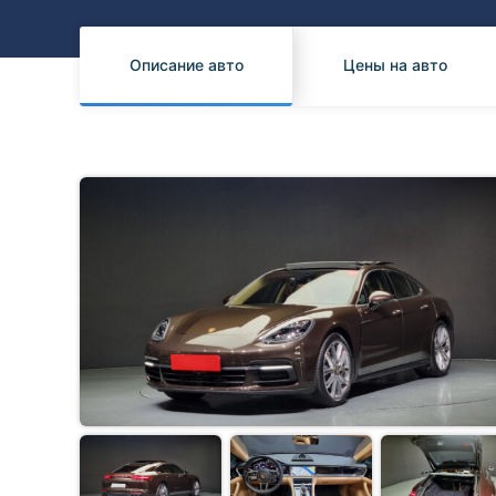
Honda
Daihatsu
Mazda
Tesla
Описание авто
Цены на авто
Suzuki
Mitsubishi
Subaru