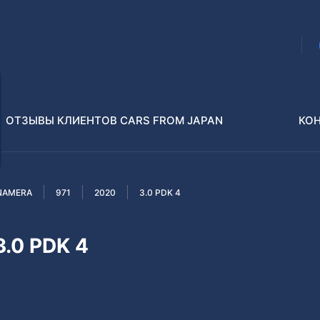
ОТЗЫВЫ КЛИЕНТОВ CARS FROM JAPAN
КО
NAMERA
971
2020
3.0 PDK 4
Распилы и конструкторы
В РАЗБОР БЕЗ ПТС
.0 PDK 4
Toyota
Isuzu
enz
Nissan
Lexus