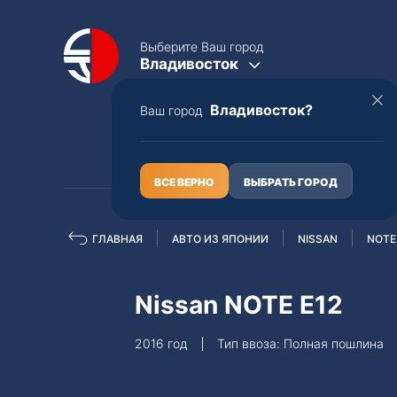
Выберите Ваш город
Владивосток
Владивосток?
Ваш город
КАТАЛОГ
О НАС
ВСЕ ВЕРНО
ВЫБРАТЬ ГОРОД
ГЛАВНАЯ
АВТО ИЗ ЯПОНИИ
NISSAN
NOTE
Полная пошлина
ЦЕЛЫЕ АВТО С ПТС
Nissan NOTE E12
Toyota
Lexus
2016 год
Тип ввоза: Полная пошлина
Nissan
Mercedes-B