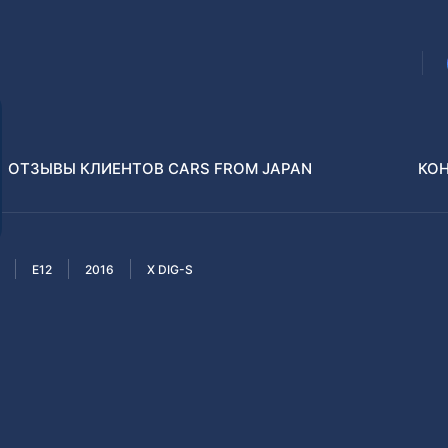
ОТЗЫВЫ КЛИЕНТОВ CARS FROM JAPAN
КО
E12
2016
X DIG-S
Распилы и конструкторы
В РАЗБОР БЕЗ ПТС
Toyota
Isuzu
enz
Nissan
Lexus