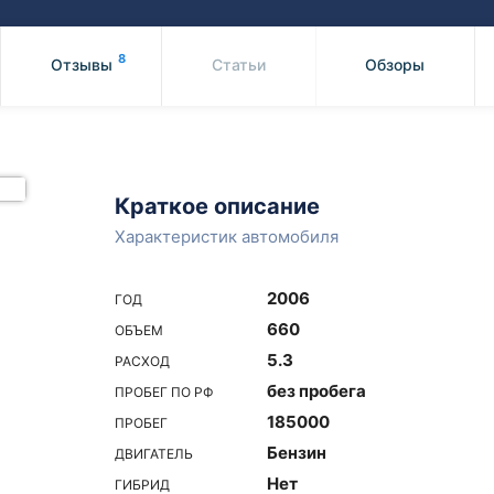
Honda
Mercedes-
Mazda
BMW
8
Отзывы
Статьи
Обзоры
Mitsubishi
Audi
Subaru
Daihatsu
Suzuki
Краткое описание
Характеристик автомобиля
2006
ГОД
660
ОБЪЕМ
5.3
РАСХОД
без пробега
ПРОБЕГ ПО РФ
185000
ПРОБЕГ
Бензин
ДВИГАТЕЛЬ
Нет
ГИБРИД