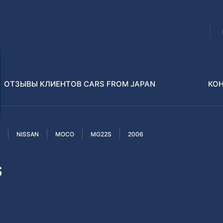
ОТЗЫВЫ КЛИЕНТОВ CARS FROM JAPAN
КО
NISSAN
MOCO
MG22S
2006
Распилы и конструкторы
В РАЗБОР БЕЗ ПТС
S
Toyota
Isuzu
enz
Nissan
Lexus