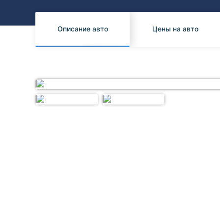
Honda
Daihatsu
Mazda
Tesla
Описание авто
Цены на авто
Suzuki
Mitsubishi
Subaru