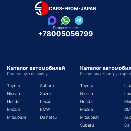
CARS-FROM-JAPAN
Позвоните нам
+78005056799
Каталог автомобилей
Каталог автомоби
Под полную пошлину
Распилом / Конструкторо
Toyota
Subaru
Toyota
Isu
Nissan
Suzuki
Nissan
Lex
Honda
Lexus
Honda
Me
Mazda
BMW
Mazda
BM
Mitsubishi
Daihatsu
Mitsubishi
Aud
Subaru
Dai