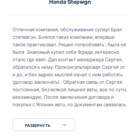
Honda Stepwgn
Отличная компания, обслуживание супер! Брал
степвагон. Боялся таких компании, впервые
такое практиковал. Решил попробовать , была не
была. Знакомый купил себе Фрида, интересно
стало где взял. Дал контакт менеджера Сергея,
обратился к нему. Проконсультировал Сергей от
и до, и без задних мыслей начал с ним работать
(договор заключать) . Обратная связь от Сергея
постоянная, без всякой лишней ваты, все по сути,
рекомендую. После заключения договора и
покупки с Японии авто, по документам связалась
со мной Мария, все подсказала, куда, что и как,
что заполнить, куда зайти, образцы и т.д. После
РАЗВЕРНУТЬ
приехал за авто. Меня тепло встретили Сергей с
Марией. Автомобиль забрал, все супер. Спасибо