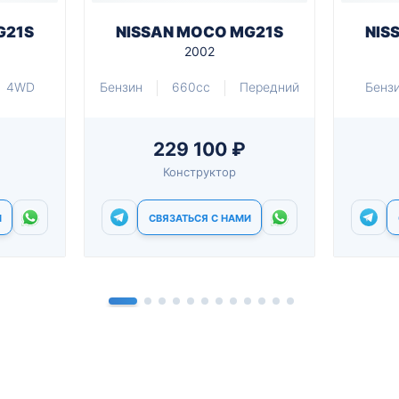
G21S
NISSAN MOCO MG21S
NIS
2002
4WD
Бензин
660cc
Передний
Бенз
229 100 ₽
Конструктор
И
СВЯЗАТЬСЯ С НАМИ