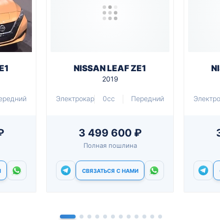
E1
NISSAN LEAF ZE1
N
2019
ередний
Электрокар
0cc
Передний
Электр
₽
3 499 600 ₽
Полная пошлина
И
СВЯЗАТЬСЯ С НАМИ