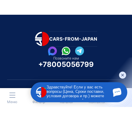
CARS-FROM-JAPAN
Позвоните нам
+78005056799
Здравствуйте! Если у вас есть
вопросы (Цена, Сроки поставки,
условия договора и пр.) можете
Каталог автомобилей
Каталог автомоби
задать их мне в чат!
Меню
Фильтр
Каталог
Контакты
Под полную пошлину
Распилом / Конструкторо
Toyota
Subaru
Toyota
Isu
Nissan
Suzuki
Nissan
Lex