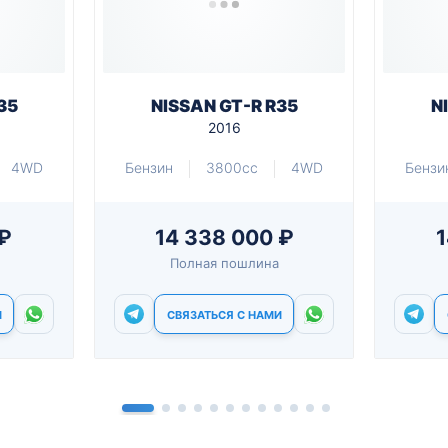
35
NISSAN GT-R R35
N
2016
4WD
Бензин
3800cc
4WD
Бензи
 ₽
14 338 000 ₽
1
Полная пошлина
И
СВЯЗАТЬСЯ С НАМИ