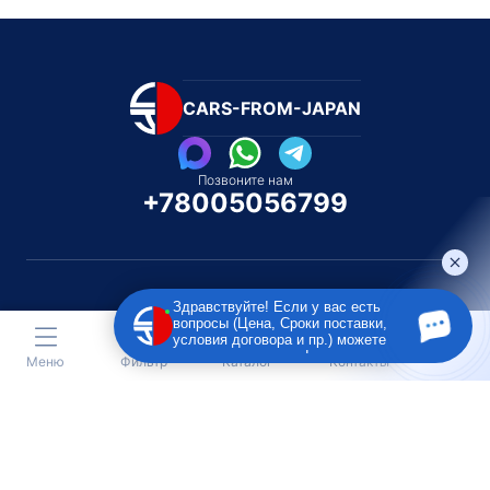
CARS-FROM-JAPAN
Позвоните нам
+78005056799
Здравствуйте! Если у вас есть
вопросы (Цена, Сроки поставки,
Каталог автомобилей
Каталог автомоби
условия договора и пр.) можете
Под полную пошлину
Распилом / Конструкторо
задать их мне в чат!
Меню
Фильтр
Каталог
Контакты
Toyota
Subaru
Toyota
Isu
Nissan
Suzuki
Nissan
Lex
Honda
Lexus
Honda
Me
Mazda
BMW
Mazda
BM