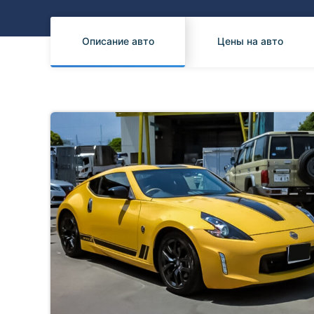
Honda
Daihatsu
Mazda
Tesla
Описание авто
Цены на авто
Suzuki
Mitsubishi
Subaru