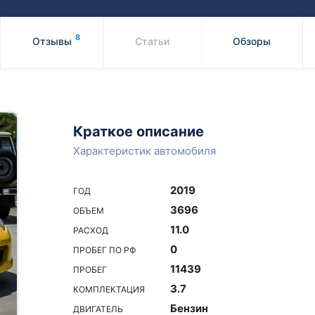
Honda
Mercedes-
Mazda
BMW
8
Отзывы
Статьи
Обзоры
Mitsubishi
Audi
Subaru
Daihatsu
Suzuki
Краткое описание
Характеристик автомобиля
2019
ГОД
3696
ОБЪЕМ
11.0
РАСХОД
0
ПРОБЕГ ПО РФ
11439
ПРОБЕГ
3.7
КОМПЛЕКТАЦИЯ
Бензин
ДВИГАТЕЛЬ