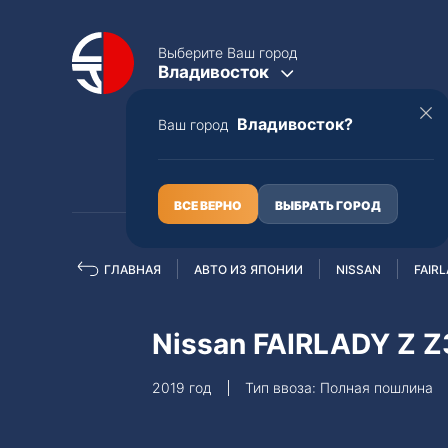
Выберите Ваш город
Владивосток
Владивосток?
Ваш город
КАТАЛОГ
О НАС
ВСЕ ВЕРНО
ВЫБРАТЬ ГОРОД
ГЛАВНАЯ
АВТО ИЗ ЯПОНИИ
NISSAN
FAIRL
Полная пошлина
ЦЕЛЫЕ АВТО С ПТС
Nissan FAIRLADY Z Z
Toyota
Lexus
2019 год
Тип ввоза: Полная пошлина
Nissan
Mercedes-B