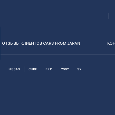
ОТЗЫВЫ КЛИЕНТОВ CARS FROM JAPAN
КО
NISSAN
CUBE
BZ11
2002
SX
Распилы и конструкторы
В РАЗБОР БЕЗ ПТС
Toyota
Isuzu
enz
Nissan
Lexus