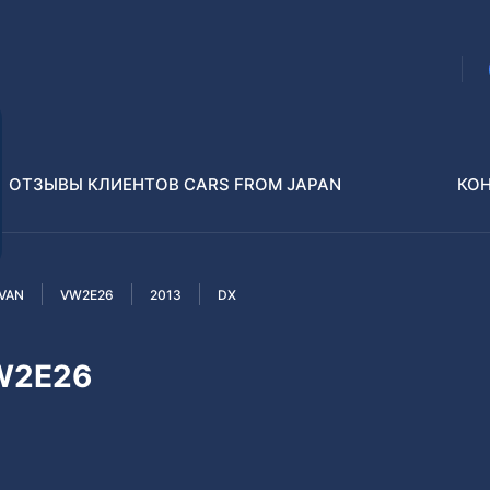
ОТЗЫВЫ КЛИЕНТОВ CARS FROM JAPAN
КО
VAN
VW2E26
2013
DX
Распилы и конструкторы
В РАЗБОР БЕЗ ПТС
W2E26
Toyota
Isuzu
enz
Nissan
Lexus