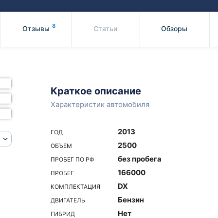
Honda
Mercedes-
Mazda
BMW
8
Отзывы
Статьи
Обзоры
Mitsubishi
Audi
Subaru
Daihatsu
Suzuki
Краткое описание
Характеристик автомобиля
2013
ГОД
2500
ОБЪЕМ
без пробега
ПРОБЕГ ПО РФ
166000
ПРОБЕГ
DX
КОМПЛЕКТАЦИЯ
Бензин
ДВИГАТЕЛЬ
Нет
ГИБРИД