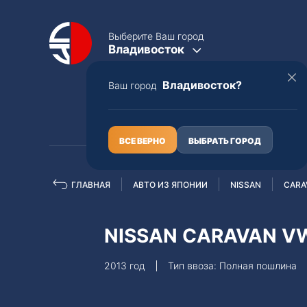
Выберите Ваш город
Владивосток
Владивосток?
Ваш город
КАТАЛОГ
О НАС
ВСЕ ВЕРНО
ВЫБРАТЬ ГОРОД
ГЛАВНАЯ
АВТО ИЗ ЯПОНИИ
NISSAN
CARA
Полная пошлина
ЦЕЛЫЕ АВТО С ПТС
NISSAN CARAVAN V
Toyota
Lexus
2013 год
Тип ввоза: Полная пошлина
Nissan
Mercedes-B