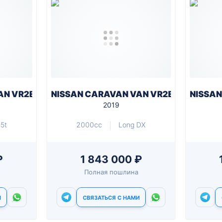
AN VR2E26
NISSAN CARAVAN VAN VR2E26
NISSAN
2019
5t
2000cc
Long DX
₽
1 843 000 ₽
Полная пошлина
И
СВЯЗАТЬСЯ С НАМИ