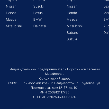
Nissan
Suzuki
Nissan
Lex
Honda
Lexus
Honda
Me
Mazda
BMW
Mazda
BM
Mitsubishi
Daihatsu
Mitsubishi
Aud
Subaru
Dai
Suzuki
Индивидуальный предприниматель Поротников Евгений
Михайлович
Юридический адрес
690910, Приморский край, г. Владивосток, п. Трудовое, ул.
Лермонтова, дом № 37, кв. 101
ИНН 253912117785
ОГРНИП 320253600036730