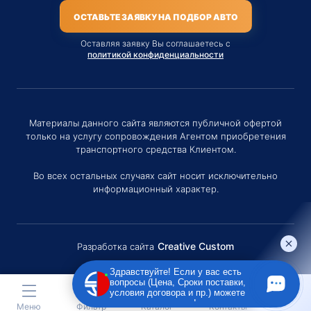
ОСТАВЬТЕ ЗАЯВКУ НА ПОДБОР АВТО
Оставляя заявку Вы соглашаетесь с
политикой конфиденциальности
Материалы данного сайта являются публичной офертой
только на услугу сопровождения Агентом приобретения
транспортного средства Клиентом.
Во всех остальных случаях сайт носит исключительно
информационный характер.
Creative Custom
Разработка сайта
Здравствуйте! Если у вас есть
вопросы (Цена, Сроки поставки,
условия договора и пр.) можете
задать их мне в чат!
Меню
Фильтр
Каталог
Контакты