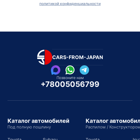
политикой конфиденциальности
CARS-FROM-JAPAN
Позвоните нам
+78005056799
Каталог автомобилей
Каталог автомоби
Под полную пошлину
Распилом / Конструкторо
Toyota
Subaru
Toyota
Isu