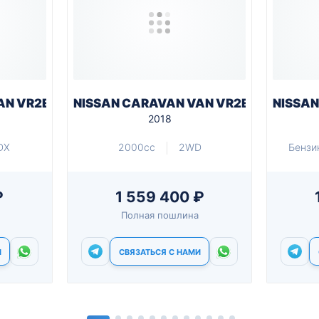
AN VR2E26
NISSAN CARAVAN VAN VR2E26
NISSAN
2018
DX
2000cc
2WD
Бензи
₽
1 559 400 ₽
Полная пошлина
И
СВЯЗАТЬСЯ С НАМИ