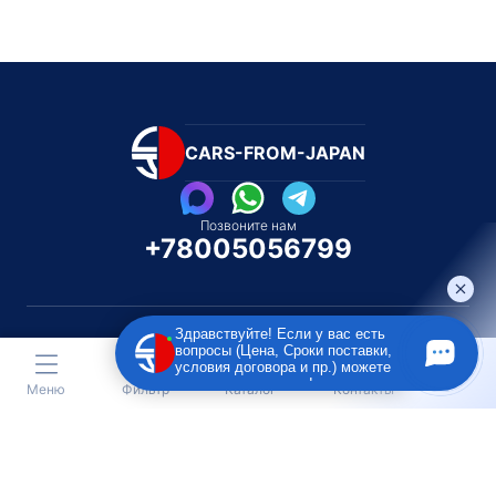
CARS-FROM-JAPAN
Позвоните нам
+78005056799
Здравствуйте! Если у вас есть
вопросы (Цена, Сроки поставки,
условия договора и пр.) можете
Каталог автомобилей
Каталог автомоби
задать их мне в чат!
Меню
Фильтр
Каталог
Контакты
Под полную пошлину
Распилом / Конструкторо
Toyota
Subaru
Toyota
Isu
Nissan
Suzuki
Nissan
Lex