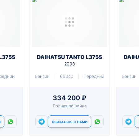
L375S
DAIHATSU TANTO L375S
DAIH
2008
редний
Бензин
660cc
Передний
Бензин
334 200 ₽
Полная пошлина
И
СВЯЗАТЬСЯ С НАМИ