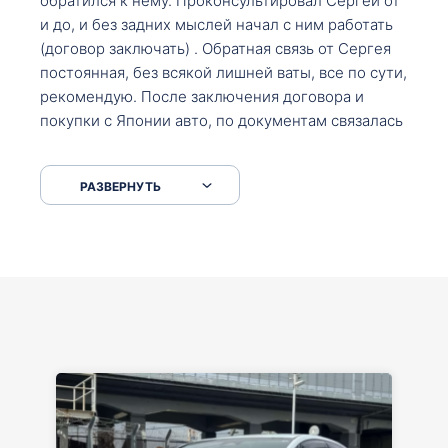
обратился к нему. Проконсультировал Сергей от
и до, и без задних мыслей начал с ним работать
(договор заключать) . Обратная связь от Сергея
постоянная, без всякой лишней ваты, все по сути,
рекомендую. После заключения договора и
покупки с Японии авто, по документам связалась
со мной Мария, все подсказала, куда, что и как,
что заполнить, куда зайти, образцы и т.д. После
РАЗВЕРНУТЬ
приехал за авто. Меня тепло встретили Сергей с
Марией. Автомобиль забрал, все супер. Спасибо
вам большое. Буду еще обращаться.