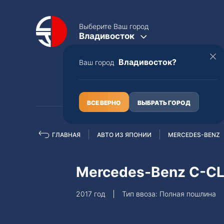
Выберите Ваш город
Владивосток
Владивосток?
Ваш город
КАТАЛОГ
О НАС
ВСЕ ВЕРНО
ВЫБРАТЬ ГОРОД
ГЛАВНАЯ
АВТО ИЗ ЯПОНИИ
MERCEDES-BENZ
Полная пошлина
ЦЕЛЫЕ АВТО С ПТС
Mercedes-Benz C-C
Toyota
Lexus
2017 год
Тип ввоза: Полная пошлина
Nissan
Mercedes-B