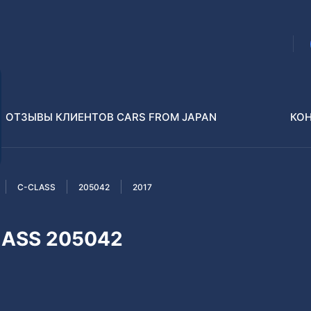
ОТЗЫВЫ КЛИЕНТОВ CARS FROM JAPAN
КО
C-CLASS
205042
2017
Распилы и конструкторы
В РАЗБОР БЕЗ ПТС
LASS 205042
Toyota
Isuzu
enz
Nissan
Lexus