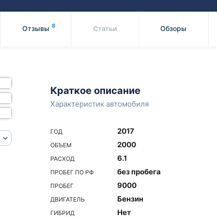
Honda
Mercedes-
Mazda
BMW
8
Отзывы
Статьи
Обзоры
Mitsubishi
Audi
Subaru
Daihatsu
Suzuki
Краткое описание
Характеристик автомобиля
2017
ГОД
2000
ОБЪЕМ
6.1
РАСХОД
без пробега
ПРОБЕГ ПО РФ
9000
ПРОБЕГ
Бензин
ДВИГАТЕЛЬ
Нет
ГИБРИД