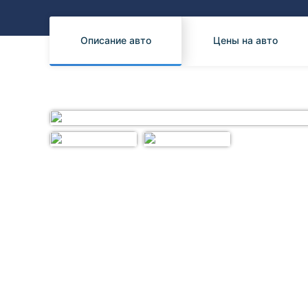
Honda
Daihatsu
Mazda
Tesla
Описание авто
Цены на авто
Suzuki
Mitsubishi
Subaru