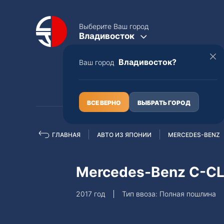
Выберите Ваш город
Владивосток
Владивосток?
Ваш город
КАТАЛОГ
О НАС
ВСЕ ВЕРНО
ВЫБРАТЬ ГОРОД
ГЛАВНАЯ
АВТО ИЗ ЯПОНИИ
MERCEDES-BENZ
Полная пошлина
ЦЕЛЫЕ АВТО С ПТС
Mercedes-Benz C-C
Toyota
Lexus
2017 год
Тип ввоза: Полная пошлина
Nissan
Mercedes-B