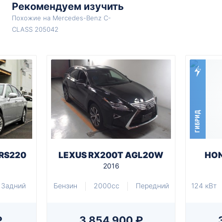
Рекомендуем изучить
Похожие на Mercedes-Benz C-
CLASS 205042
ГИБРИД
RS220
LEXUS RX200T AGL20W
HON
2016
Задний
Бензин
2000cc
Передний
124 кВт
₽
3 854 900 ₽