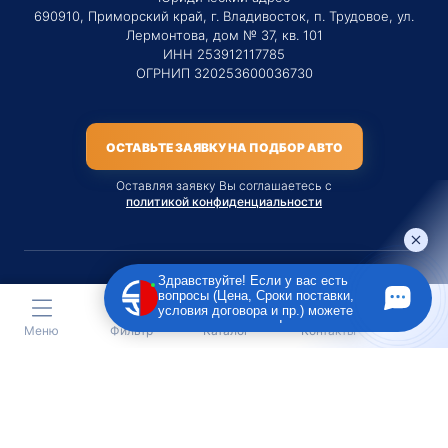
690910, Приморский край, г. Владивосток, п. Трудовое, ул.
Лермонтова, дом № 37, кв. 101
ИНН 253912117785
ОГРНИП 320253600036730
ОСТАВЬТЕ ЗАЯВКУ НА ПОДБОР АВТО
Оставляя заявку Вы соглашаетесь с
политикой конфиденциальности
Здравствуйте! Если у вас есть
вопросы (Цена, Сроки поставки,
Материалы данного сайта являются публичной офертой
условия договора и пр.) можете
только на услугу сопровождения Агентом приобретения
задать их мне в чат!
Меню
Фильтр
Каталог
Контакты
транспортного средства Клиентом.
Во всех остальных случаях сайт носит исключительно
информационный характер.