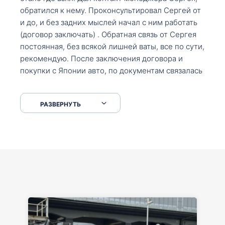
обратился к нему. Проконсультировал Сергей от
и до, и без задних мыслей начал с ним работать
(договор заключать) . Обратная связь от Сергея
постоянная, без всякой лишней ваты, все по сути,
рекомендую. После заключения договора и
покупки с Японии авто, по документам связалась
со мной Мария, все подсказала, куда, что и как,
что заполнить, куда зайти, образцы и т.д. После
РАЗВЕРНУТЬ
приехал за авто. Меня тепло встретили Сергей с
Марией. Автомобиль забрал, все супер. Спасибо
вам большое. Буду еще обращаться.