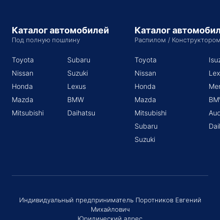
Каталог автомобилей
Каталог автомоби
Под полную пошлину
Распилом / Конструкторо
Toyota
Subaru
Toyota
Isu
Nissan
Suzuki
Nissan
Lex
Honda
Lexus
Honda
Me
Mazda
BMW
Mazda
BM
Mitsubishi
Daihatsu
Mitsubishi
Aud
Subaru
Dai
Suzuki
Индивидуальный предприниматель Поротников Евгений
Михайлович
Юридический адрес