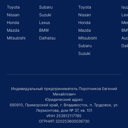
Toyota
Subaru
Toyota
Isu
Nissan
Suzuki
Nissan
Lex
Honda
Lexus
Honda
Me
Mazda
BMW
Mazda
BM
Mitsubishi
Daihatsu
Mitsubishi
Aud
Subaru
Dai
Suzuki
Индивидуальный предприниматель Поротников Евгений
Михайлович
Юридический адрес
690910, Приморский край, г. Владивосток, п. Трудовое, ул.
Лермонтова, дом № 37, кв. 101
ИНН 253912117785
ОГРНИП 320253600036730