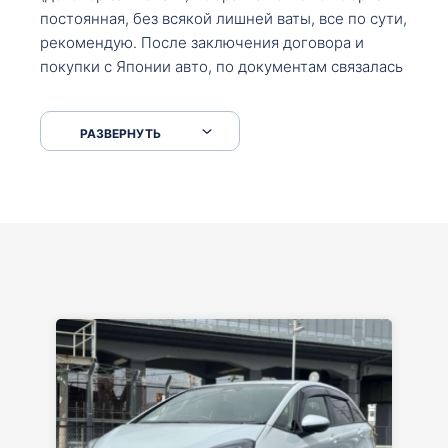
постоянная, без всякой лишней ваты, все по сути,
рекомендую. После заключения договора и
покупки с Японии авто, по документам связалась
со мной Мария, все подсказала, куда, что и как,
что заполнить, куда зайти, образцы и т.д. После
РАЗВЕРНУТЬ
приехал за авто. Меня тепло встретили Сергей с
Марией. Автомобиль забрал, все супер. Спасибо
вам большое. Буду еще обращаться.