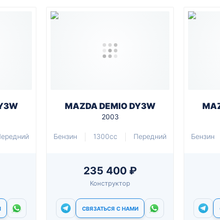
DY3W
MAZDA DEMIO DY3W
MAZ
2003
Передний
Бензин
1300cc
Передний
Бензин
235 400 ₽
Конструктор
И
СВЯЗАТЬСЯ С НАМИ