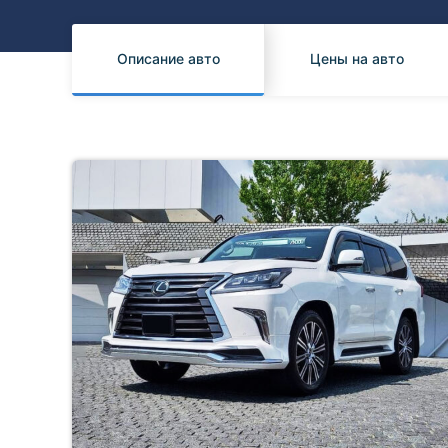
Honda
Daihatsu
Mazda
Tesla
Описание авто
Цены на авто
Suzuki
Mitsubishi
Subaru