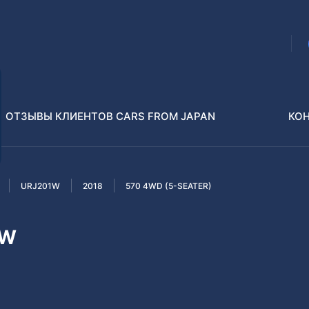
ОТЗЫВЫ КЛИЕНТОВ CARS FROM JAPAN
КО
URJ201W
2018
570 4WD (5-SEATER)
Распилы и конструкторы
В РАЗБОР БЕЗ ПТС
1W
Toyota
Isuzu
enz
Nissan
Lexus