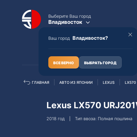
Выберите Ваш город
Владивосток
Владивосток?
Ваш город
КАТАЛОГ
О НАС
ВСЕ ВЕРНО
ВЫБРАТЬ ГОРОД
ГЛАВНАЯ
АВТО ИЗ ЯПОНИИ
LEXUS
LX570
Полная пошлина
ЦЕЛЫЕ АВТО С ПТС
Lexus LX570 URJ20
Toyota
Lexus
2018 год
Тип ввоза: Полная пошлина
Nissan
Mercedes-B