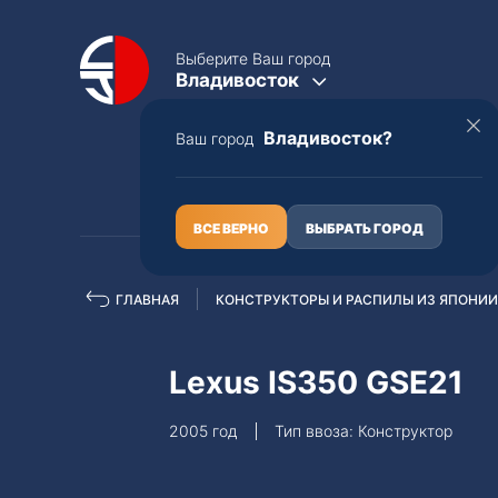
Выберите Ваш город
Владивосток
Владивосток?
Ваш город
КАТАЛОГ
О НАС
ВСЕ ВЕРНО
ВЫБРАТЬ ГОРОД
ГЛАВНАЯ
КОНСТРУКТОРЫ И РАСПИЛЫ ИЗ ЯПОНИИ
Полная пошлина
ЦЕЛЫЕ АВТО С ПТС
Lexus IS350 GSE21
Toyota
Lexus
2005 год
Тип ввоза: Конструктор
Nissan
Mercedes-B