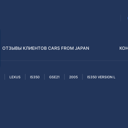
ОТЗЫВЫ КЛИЕНТОВ CARS FROM JAPAN
КО
LEXUS
IS350
GSE21
2005
IS350 VERSION L
Распилы и конструкторы
В РАЗБОР БЕЗ ПТС
Toyota
Isuzu
enz
Nissan
Lexus