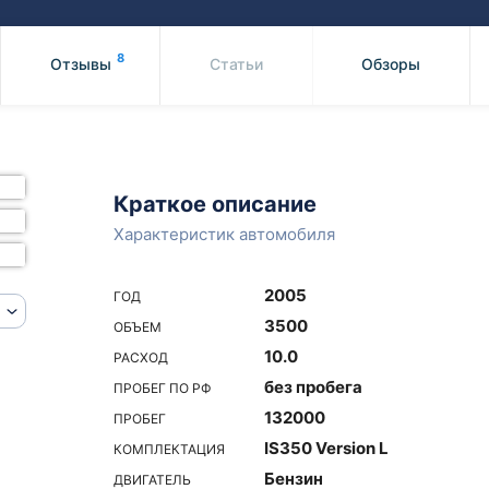
Honda
Mercedes-
Mazda
BMW
8
Отзывы
Статьи
Обзоры
Mitsubishi
Audi
Subaru
Daihatsu
Suzuki
Краткое описание
Характеристик автомобиля
2005
ГОД
3500
ОБЪЕМ
10.0
РАСХОД
без пробега
ПРОБЕГ ПО РФ
132000
ПРОБЕГ
IS350 Version L
КОМПЛЕКТАЦИЯ
Бензин
ДВИГАТЕЛЬ