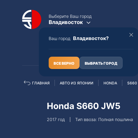
Выберите Ваш город
Владивосток
Владивосток?
Ваш город
КАТАЛОГ
О НАС
ВСЕ ВЕРНО
ВЫБРАТЬ ГОРОД
ГЛАВНАЯ
АВТО ИЗ ЯПОНИИ
HONDA
S660
Полная пошлина
ЦЕЛЫЕ АВТО С ПТС
Honda S660 JW5
Toyota
Lexus
2017 год
Тип ввоза: Полная пошлина
Nissan
Mercedes-B