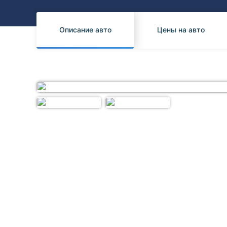
Honda
Daihatsu
Mazda
Tesla
Описание авто
Цены на авто
Suzuki
Mitsubishi
Subaru