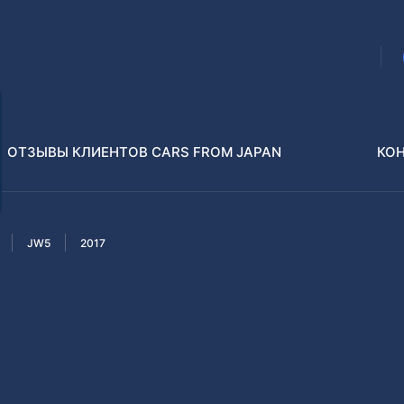
ОТЗЫВЫ КЛИЕНТОВ CARS FROM JAPAN
КО
JW5
2017
Распилы и конструкторы
В РАЗБОР БЕЗ ПТС
Toyota
Isuzu
enz
Nissan
Lexus