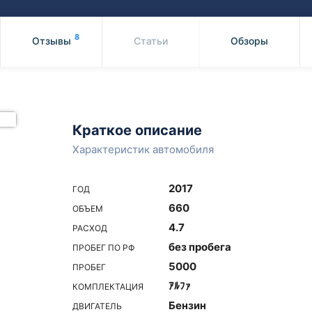
Honda
Mercedes-
Mazda
BMW
8
Отзывы
Статьи
Обзоры
Mitsubishi
Audi
Subaru
Daihatsu
Suzuki
Краткое описание
Характеристик автомобиля
2017
ГОД
660
ОБЪЕМ
4.7
РАСХОД
без пробега
ПРОБЕГ ПО РФ
5000
ПРОБЕГ
ｱﾙﾌｧ
КОМПЛЕКТАЦИЯ
Бензин
ДВИГАТЕЛЬ