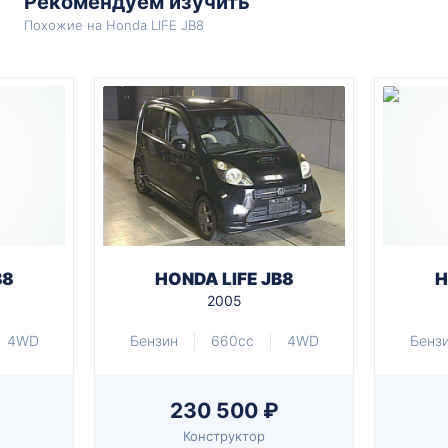
Рекомендуем изучить
Похожие на Honda LIFE JB8
B8
HONDA LIFE JB8
H
2005
4WD
Бензин
660cc
4WD
Бенз
230 500 ₽
Конструктор