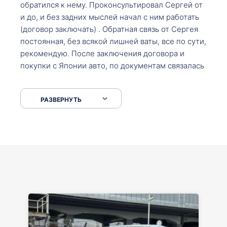
обратился к нему. Проконсультировал Сергей от
и до, и без задних мыслей начал с ним работать
(договор заключать) . Обратная связь от Сергея
постоянная, без всякой лишней ваты, все по сути,
рекомендую. После заключения договора и
покупки с Японии авто, по документам связалась
со мной Мария, все подсказала, куда, что и как,
что заполнить, куда зайти, образцы и т.д. После
РАЗВЕРНУТЬ
приехал за авто. Меня тепло встретили Сергей с
Марией. Автомобиль забрал, все супер. Спасибо
вам большое. Буду еще обращаться.