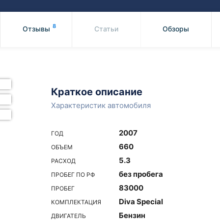
Honda
Mercedes-
Mazda
BMW
8
Отзывы
Статьи
Обзоры
Mitsubishi
Audi
Subaru
Daihatsu
Suzuki
Краткое описание
Характеристик автомобиля
2007
ГОД
660
ОБЪЕМ
5.3
РАСХОД
без пробега
ПРОБЕГ ПО РФ
83000
ПРОБЕГ
Diva Special
КОМПЛЕКТАЦИЯ
Бензин
ДВИГАТЕЛЬ