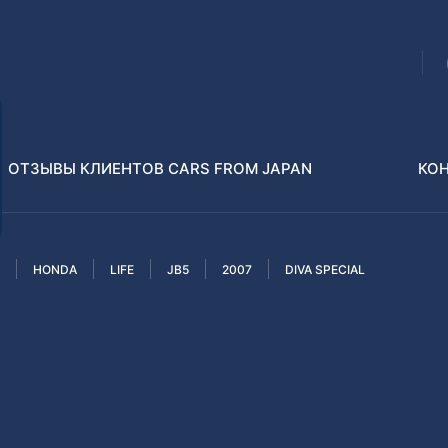
ОТЗЫВЫ КЛИЕНТОВ CARS FROM JAPAN
КО
HONDA
LIFE
JB5
2007
DIVA SPECIAL
Распилы и конструкторы
В РАЗБОР БЕЗ ПТС
Toyota
Isuzu
enz
Nissan
Lexus