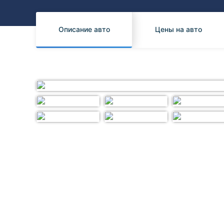
Honda
Daihatsu
Mazda
Tesla
Описание авто
Цены на авто
Suzuki
Mitsubishi
Subaru