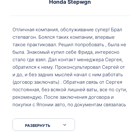
Honda Stepwgn
Отличная компания, обслуживание супер! Брал
степвагон. Боялся таких компании, впервые
такое практиковал. Решил попробовать , была не
была. Знакомый купил себе Фрида, интересно
стало где взял. Дал контакт менеджера Сергея,
обратился к нему. Проконсультировал Сергей от
и до, и без задних мыслей начал с ним работать
(договор заключать) . Обратная связь от Сергея
постоянная, без всякой лишней ваты, все по сути,
рекомендую. После заключения договора и
покупки с Японии авто, по документам связалась
со мной Мария, все подсказала, куда, что и как,
что заполнить, куда зайти, образцы и т.д. После
РАЗВЕРНУТЬ
приехал за авто. Меня тепло встретили Сергей с
Марией. Автомобиль забрал, все супер. Спасибо