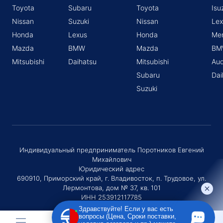
Toyota
Subaru
Toyota
Isu
Nissan
Suzuki
Nissan
Lex
Honda
Lexus
Honda
Me
Mazda
BMW
Mazda
BM
Mitsubishi
Daihatsu
Mitsubishi
Aud
Subaru
Dai
Suzuki
Индивидуальный предприниматель Поротников Евгений
Михайлович
Юридический адрес
690910, Приморский край, г. Владивосток, п. Трудовое, ул.
Лермонтова, дом № 37, кв. 101
ИНН 253912117785
ОГРНИП 320253600036730
Здравствуйте! Если у вас есть
вопросы (Цена, Сроки поставки,