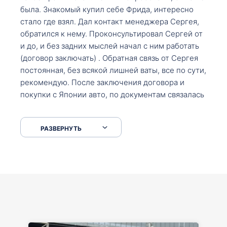
была. Знакомый купил себе Фрида, интересно
стало где взял. Дал контакт менеджера Сергея,
обратился к нему. Проконсультировал Сергей от
и до, и без задних мыслей начал с ним работать
(договор заключать) . Обратная связь от Сергея
постоянная, без всякой лишней ваты, все по сути,
рекомендую. После заключения договора и
покупки с Японии авто, по документам связалась
со мной Мария, все подсказала, куда, что и как,
что заполнить, куда зайти, образцы и т.д. После
РАЗВЕРНУТЬ
приехал за авто. Меня тепло встретили Сергей с
Марией. Автомобиль забрал, все супер. Спасибо
вам большое. Буду еще обращаться.