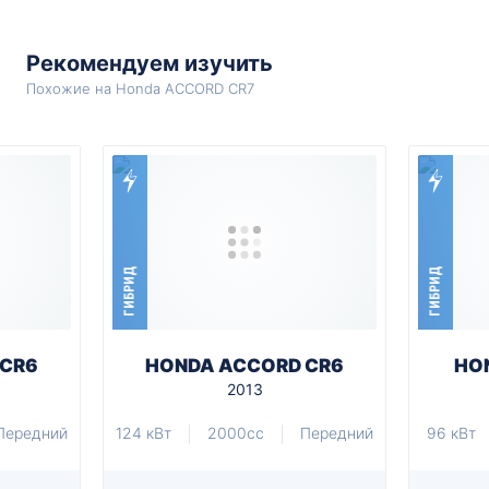
Рекомендуем изучить
Похожие на Honda ACCORD CR7
ГИБРИД
ГИБРИД
 CR6
HONDA ACCORD CR6
HON
2013
Передний
124 кВт
2000cc
Передний
96 кВт