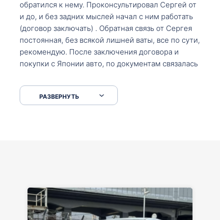
обратился к нему. Проконсультировал Сергей от
и до, и без задних мыслей начал с ним работать
(договор заключать) . Обратная связь от Сергея
постоянная, без всякой лишней ваты, все по сути,
рекомендую. После заключения договора и
покупки с Японии авто, по документам связалась
со мной Мария, все подсказала, куда, что и как,
что заполнить, куда зайти, образцы и т.д. После
РАЗВЕРНУТЬ
приехал за авто. Меня тепло встретили Сергей с
Марией. Автомобиль забрал, все супер. Спасибо
вам большое. Буду еще обращаться.