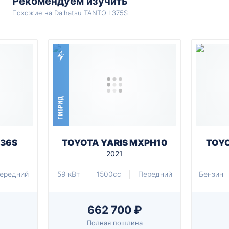
Рекомендуем изучить
Похожие на Daihatsu TANTO L375S
ГИБРИД
A36S
TOYOTA YARIS MXPH10
TOYO
2021
ередний
59 кВт
1500cc
Передний
Бензин
662 700 ₽
Полная пошлина