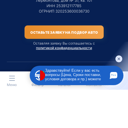
Лермонтова, дом № 37, кв. 101
ИНН 253912117785
ОГРНИП 320253600036730
ОСТАВЬТЕ ЗАЯВКУ НА ПОДБОР АВТО
Оставляя заявку Вы соглашаетесь с
политикой конфиденциальности
Здравствуйте! Если у вас есть
вопросы (Цена, Сроки поставки,
Материалы данного сайта являются публичной офертой
условия договора и пр.) можете
только на услугу сопровождения Агентом приобретения
задать их мне в чат!
Меню
Фильтр
Каталог
Контакты
транспортного средства Клиентом.
Во всех остальных случаях сайт носит исключительно
информационный характер.
Creative Custom
Разработка сайта