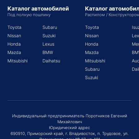
Каталог автомобилей
Каталог автомоби
Под полную пошлину
Распилом / Конструкторо
Toyota
Subaru
Toyota
Isu
Nissan
Suzuki
Nissan
Lex
Honda
Lexus
Honda
Me
Mazda
BMW
Mazda
BM
Mitsubishi
Daihatsu
Mitsubishi
Aud
Subaru
Dai
Suzuki
Индивидуальный предприниматель Поротников Евгений
Михайлович
Юридический адрес
690910, Приморский край, г. Владивосток, п. Трудовое, ул.