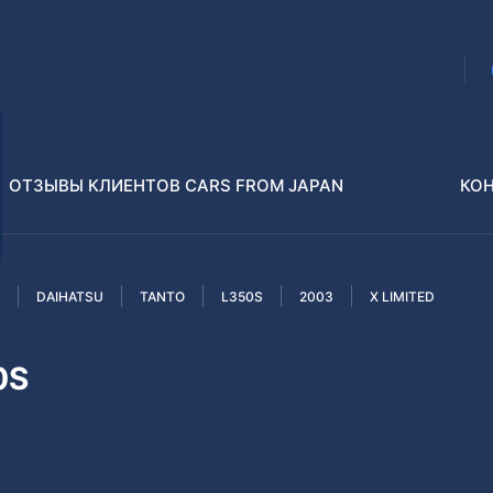
ОТЗЫВЫ КЛИЕНТОВ CARS FROM JAPAN
КО
DAIHATSU
TANTO
L350S
2003
X LIMITED
Распилы и конструкторы
В РАЗБОР БЕЗ ПТС
0S
Toyota
Isuzu
enz
Nissan
Lexus