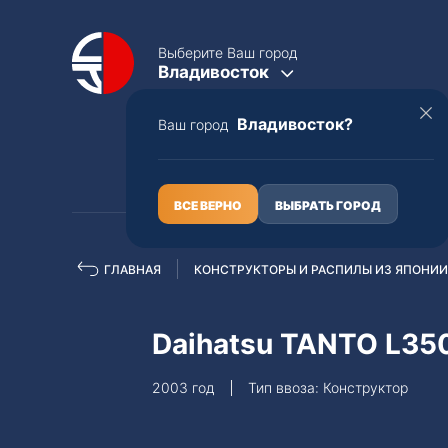
Выберите Ваш город
Владивосток
Владивосток?
Ваш город
КАТАЛОГ
О НАС
ВСЕ ВЕРНО
ВЫБРАТЬ ГОРОД
ГЛАВНАЯ
КОНСТРУКТОРЫ И РАСПИЛЫ ИЗ ЯПОНИИ
Полная пошлина
ЦЕЛЫЕ АВТО С ПТС
Daihatsu TANTO L35
Toyota
Lexus
2003 год
Тип ввоза: Конструктор
Nissan
Mercedes-B