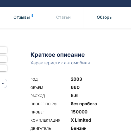
Honda
Mercedes-
Mazda
BMW
8
Отзывы
Статьи
Обзоры
Mitsubishi
Audi
Subaru
Daihatsu
Suzuki
Краткое описание
Характеристик автомобиля
2003
ГОД
660
ОБЪЕМ
5.6
РАСХОД
без пробега
ПРОБЕГ ПО РФ
150000
ПРОБЕГ
X Limited
КОМПЛЕКТАЦИЯ
Бензин
ДВИГАТЕЛЬ