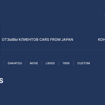
ОТЗЫВЫ КЛИЕНТОВ CARS FROM JAPAN
КО
DAIHATSU
MOVE
L900S
1999
CUSTOM
Распилы и конструкторы
В РАЗБОР БЕЗ ПТС
S
Toyota
Isuzu
enz
Nissan
Lexus