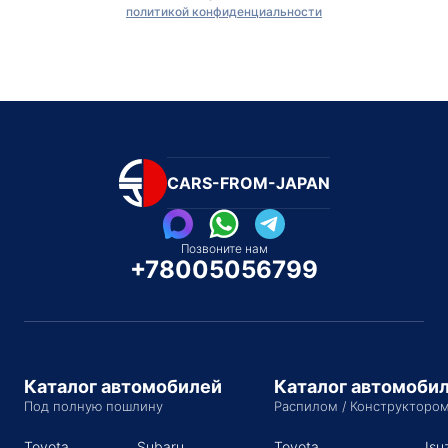
политикой конфиденциальности
CARS-FROM-JAPAN
Позвоните нам
+78005056799
Каталог автомобилей
Каталог автомоби
Под полную пошлину
Распилом / Конструкторо
Toyota
Subaru
Toyota
Isu