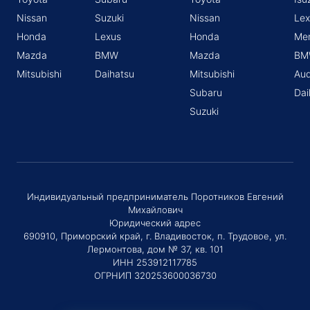
Nissan
Suzuki
Nissan
Lex
Honda
Lexus
Honda
Me
Mazda
BMW
Mazda
BM
Mitsubishi
Daihatsu
Mitsubishi
Aud
Subaru
Dai
Suzuki
Индивидуальный предприниматель Поротников Евгений
Михайлович
Юридический адрес
690910, Приморский край, г. Владивосток, п. Трудовое, ул.
Лермонтова, дом № 37, кв. 101
ИНН 253912117785
ОГРНИП 320253600036730