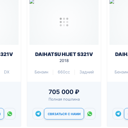
S321V
DAIHATSU HIJET S321V
DAIH
2018
DX
Бензин
660cc
Задний
Бензи
705 000 ₽
Полная пошлина
И
СВЯЗАТЬСЯ С НАМИ