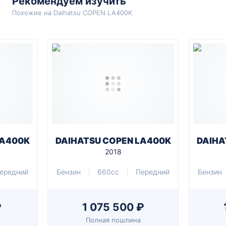
Рекомендуем изучить
Похожие на Daihatsu COPEN LA400K
LA400K
DAIHATSU COPEN LA400K
DAIHA
2018
ередний
Бензин
660cc
Передний
Бензин
₽
1 075 500 ₽
Полная пошлина