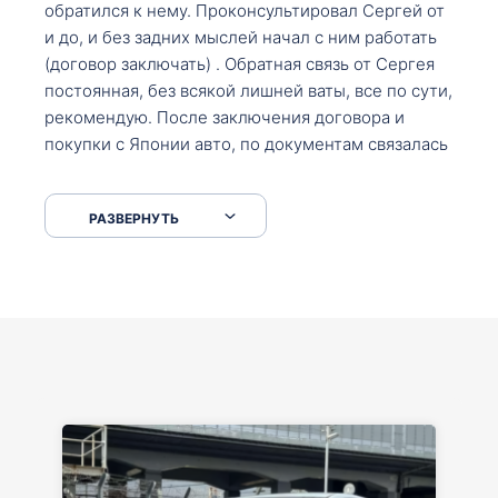
обратился к нему. Проконсультировал Сергей от
и до, и без задних мыслей начал с ним работать
(договор заключать) . Обратная связь от Сергея
постоянная, без всякой лишней ваты, все по сути,
рекомендую. После заключения договора и
покупки с Японии авто, по документам связалась
со мной Мария, все подсказала, куда, что и как,
что заполнить, куда зайти, образцы и т.д. После
РАЗВЕРНУТЬ
приехал за авто. Меня тепло встретили Сергей с
Марией. Автомобиль забрал, все супер. Спасибо
вам большое. Буду еще обращаться.