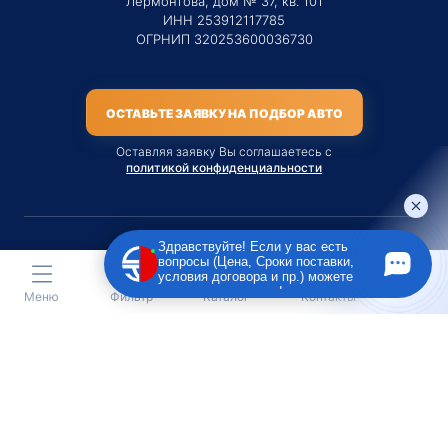
Лермонтова, дом № 37, кв. 101
ИНН 253912117785
ОГРНИП 320253600036730
ОСТАВЬТЕ ЗАЯВКУ НА ПОДБОР АВТО
Оставляя заявку Вы соглашаетесь с
политикой конфиденциальности
Здравствуйте! Если у вас есть
вопросы (Цена, Сроки поставки,
Материалы данного сайта являются публичной офертой
условия договора и пр.) можете
только на услугу сопровождения Агентом приобретения
задать их мне в чат!
Меню
Фильтр
Каталог
Контакты
транспортного средства Клиентом.
Во всех остальных случаях сайт носит исключительно
информационный характер.
Creative Custom
Разработка сайта