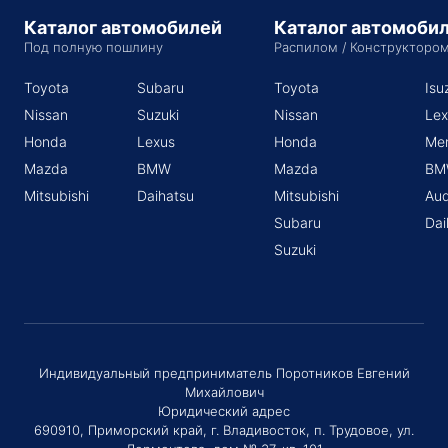
Каталог автомобилей
Каталог автомоби
Под полную пошлину
Распилом / Конструкторо
Toyota
Subaru
Toyota
Isu
Nissan
Suzuki
Nissan
Lex
Honda
Lexus
Honda
Me
Mazda
BMW
Mazda
BM
Mitsubishi
Daihatsu
Mitsubishi
Aud
Subaru
Dai
Suzuki
Индивидуальный предприниматель Поротников Евгений
Михайлович
Юридический адрес
690910, Приморский край, г. Владивосток, п. Трудовое, ул.