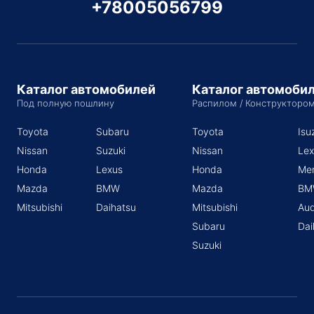
+78005056799
Каталог автомобилей
Каталог автомоби
Под полную пошлину
Распилом / Конструкторо
Toyota
Subaru
Toyota
Isu
Nissan
Suzuki
Nissan
Lex
Honda
Lexus
Honda
Me
Mazda
BMW
Mazda
BM
Mitsubishi
Daihatsu
Mitsubishi
Aud
Subaru
Dai
Suzuki