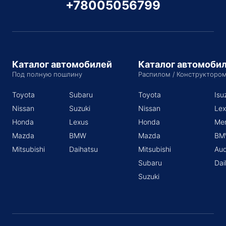
+78005056799
Каталог автомобилей
Каталог автомоби
Под полную пошлину
Распилом / Конструкторо
Toyota
Subaru
Toyota
Isu
Nissan
Suzuki
Nissan
Lex
Honda
Lexus
Honda
Me
Mazda
BMW
Mazda
BM
Mitsubishi
Daihatsu
Mitsubishi
Aud
Subaru
Dai
Suzuki