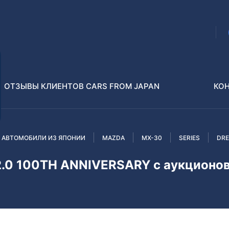
ОТЗЫВЫ КЛИЕНТОВ CARS FROM JAPAN
КО
 АВТОМОБИЛИ ИЗ ЯПОНИИ
MAZDA
MX-30
SERIES
DRE
Распилы и конструкторы
В РАЗБОР БЕЗ ПТС
.0 100TH ANNIVERSARY с аукционо
Toyota
Isuzu
enz
Nissan
Lexus