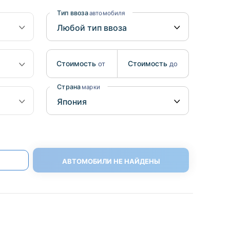
Benz
Mazda
Тип ввоза
автомобиля
Mitsubishi
Isuzu
Стоимость
Стоимость
от
до
Hino
Страна
марки
АВТОМОБИЛИ НЕ НАЙДЕНЫ