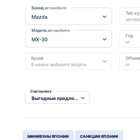
Honda
Daihatsu
Бренд
автомобиля
Тип ку
Mazda
Tesla
автом
Suzuki
Модель
автомобиля
Год
Mitsubishi
от
Subaru
Кузов
Объе
В начале выберите модель
от
Сортировка
МИНИВЭНЫ ЯПОНИИ
САНКЦИИ ЯПОНИИ