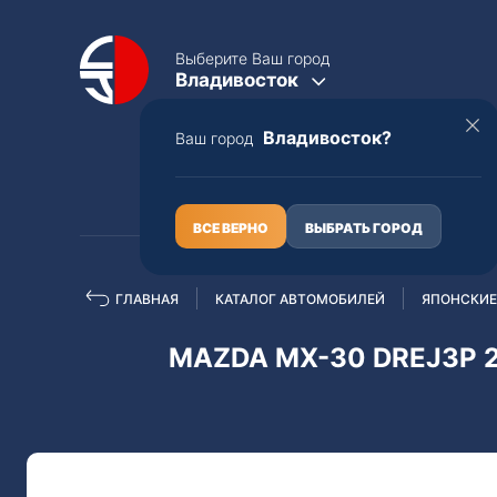
Выберите Ваш город
Владивосток
Владивосток?
Ваш город
КАТАЛОГ
О НАС
ВСЕ ВЕРНО
ВЫБРАТЬ ГОРОД
ГЛАВНАЯ
КАТАЛОГ АВТОМОБИЛЕЙ
ЯПОНСКИЕ
Полная пошлина
ЦЕЛЫЕ АВТО С ПТС
MAZDA MX-30 DREJ3P 2
Toyota
Lexus
Nissan
Mercedes-B