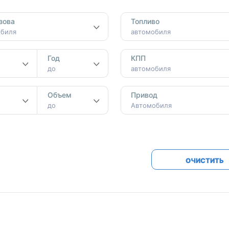
Honda
Mercedes-
зова
Топливо
Mazda
BMW
обиля
автомобиля
Mitsubishi
Audi
Год
КПП
Subaru
Daihatsu
до
автомобиля
Suzuki
м
Объем
Привод
до
Автомобиля
ОЧИСТИТЬ