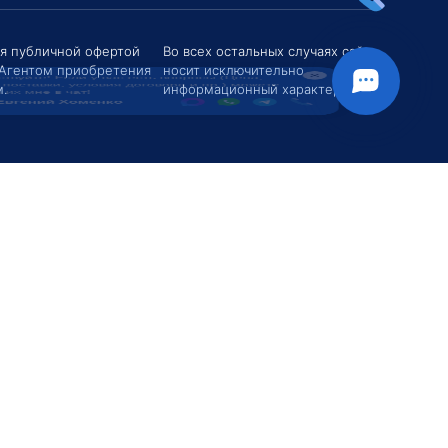
твуйте! Если у вас есть вопросы (Цена,
поставки, условия договора и пр.) можете
их мне в чат!
ся публичной офертой
Во всех остальных случаях сайт
 Агентом приобретения
носит исключительно
вгений Хоменко
.
информационный характер.