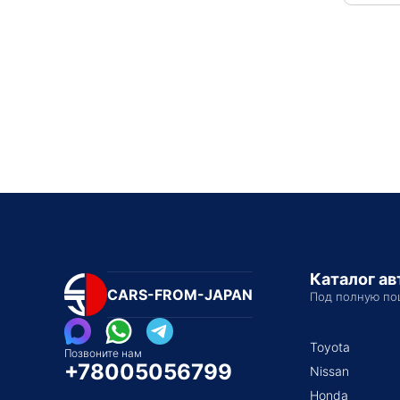
Каталог а
CARS-FROM-JAPAN
Под полную по
Toyota
Позвоните нам
+78005056799
Nissan
Honda