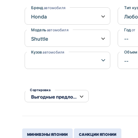
Honda
Daihatsu
Бренд
Тип ку
автомобиля
Mazda
Tesla
Suzuki
Модель
Год
автомобиля
от
Mitsubishi
Subaru
Кузов
Объем
автомобиля
Сортировка
МИНИВЭНЫ ЯПОНИИ
САНКЦИИ ЯПОНИИ