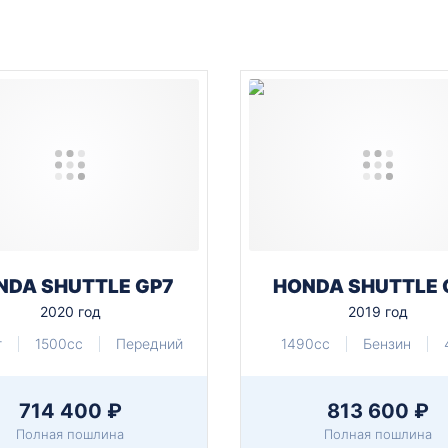
NDA SHUTTLE GP7
HONDA SHUTTLE 
2020 год
2019 год
т
1500cc
Передний
1490cc
Бензин
714 400 ₽
813 600 ₽
Полная пошлина
Полная пошлина