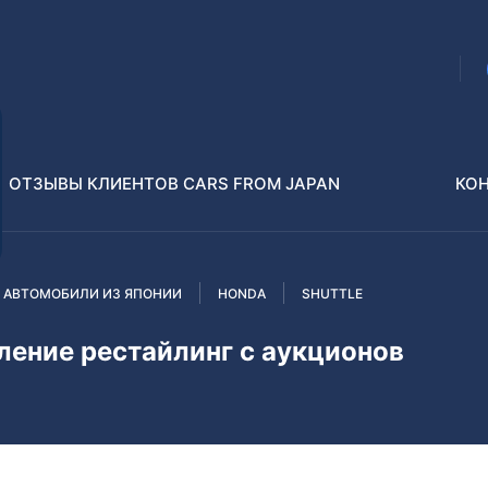
ОТЗЫВЫ КЛИЕНТОВ CARS FROM JAPAN
КО
 АВТОМОБИЛИ ИЗ ЯПОНИИ
HONDA
SHUTTLE
Распилы и конструкторы
В РАЗБОР БЕЗ ПТС
ение рестайлинг с аукционов
Toyota
Isuzu
enz
Nissan
Lexus