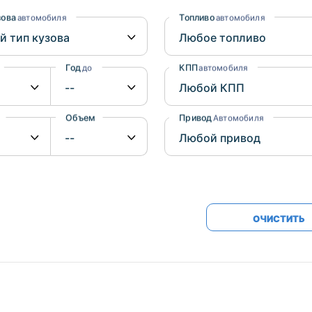
Honda
Mercedes-
зова
Топливо
автомобиля
автомобиля
Mazda
BMW
Mitsubishi
Audi
Год
КПП
до
автомобиля
Subaru
Daihatsu
Suzuki
Объем
Привод
от
до
Автомобиля
ОЧИСТИТЬ