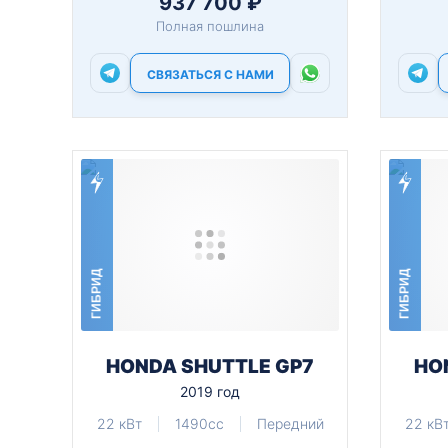
937 700 ₽
Полная пошлина
СВЯЗАТЬСЯ С НАМИ
ГИБРИД
ГИБРИД
HONDA SHUTTLE GP7
HO
2019 год
22 кВт
1490cc
Передний
22 кВ