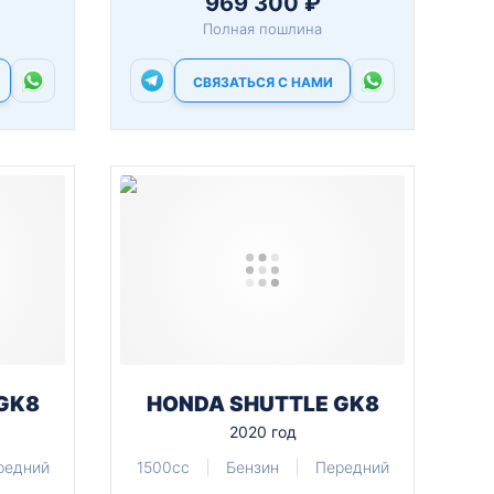
969 300 ₽
Полная пошлина
СВЯЗАТЬСЯ С НАМИ
GK8
HONDA SHUTTLE GK8
2020 год
редний
1500cc
Бензин
Передний