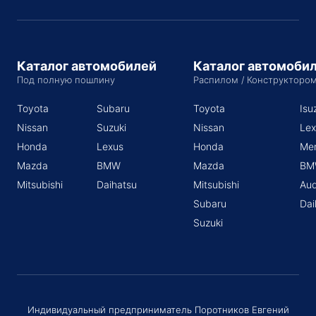
Каталог автомобилей
Каталог автомоби
Под полную пошлину
Распилом / Конструкторо
Toyota
Subaru
Toyota
Isu
Nissan
Suzuki
Nissan
Lex
Honda
Lexus
Honda
Me
Mazda
BMW
Mazda
BM
Mitsubishi
Daihatsu
Mitsubishi
Aud
Subaru
Dai
Suzuki
Индивидуальный предприниматель Поротников Евгений