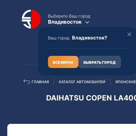
Выберите Ваш город
Владивосток
Владивосток?
Ваш город
КАТАЛОГ
О НАС
ВСЕ ВЕРНО
ВЫБРАТЬ ГОРОД
ГЛАВНАЯ
КАТАЛОГ АВТОМОБИЛЕЙ
ЯПОНСКИЕ
Полная пошлина
ЦЕЛЫЕ АВТО С ПТС
DAIHATSU COPEN LA400
Toyota
Lexus
Nissan
Mercedes-B