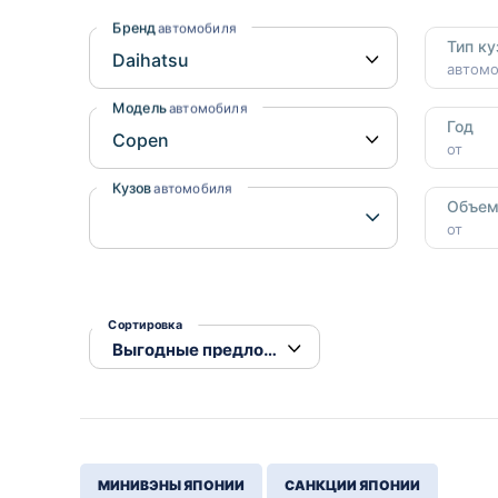
Honda
Daihatsu
Бренд
автомобиля
Тип ку
Mazda
Tesla
автом
Suzuki
Модель
автомобиля
Год
Mitsubishi
от
Subaru
Кузов
автомобиля
Объе
от
Сортировка
МИНИВЭНЫ ЯПОНИИ
САНКЦИИ ЯПОНИИ