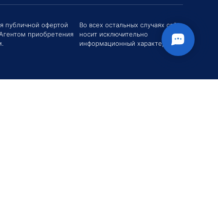
твуйте! Если у вас есть вопросы (Цена,
поставки, условия договора и пр.) можете
их мне в чат!
ся публичной офертой
Во всех остальных случаях сайт
 Агентом приобретения
носит исключительно
вгений Хоменко
.
информационный характер.