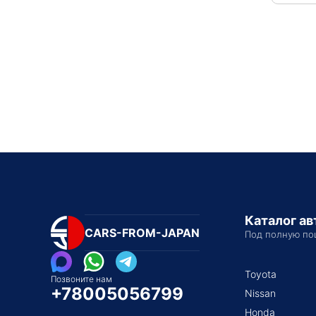
Каталог а
CARS-FROM-JAPAN
Под полную по
Toyota
Позвоните нам
+78005056799
Nissan
Honda