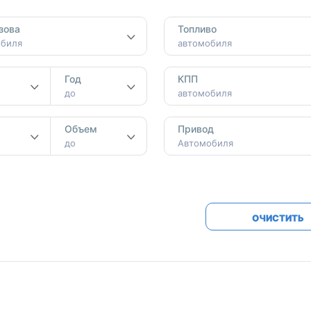
Honda
Mercedes-
зова
Топливо
Mazda
BMW
обиля
автомобиля
Mitsubishi
Audi
Год
КПП
Subaru
Daihatsu
до
автомобиля
Suzuki
м
Объем
Привод
до
Автомобиля
ОЧИСТИТЬ