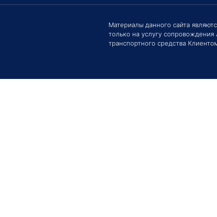
Здравс
Сроки 
задать 
Материалы данного сайта являют
только на услугу сопровождения
Е
транспортного средства Клиентом