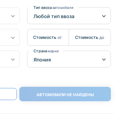
Benz
Mazda
Тип ввоза
автомобиля
Mitsubishi
Isuzu
Стоимость
Стоимость
от
до
Hino
Страна
марки
АВТОМОБИЛИ НЕ НАЙДЕНЫ