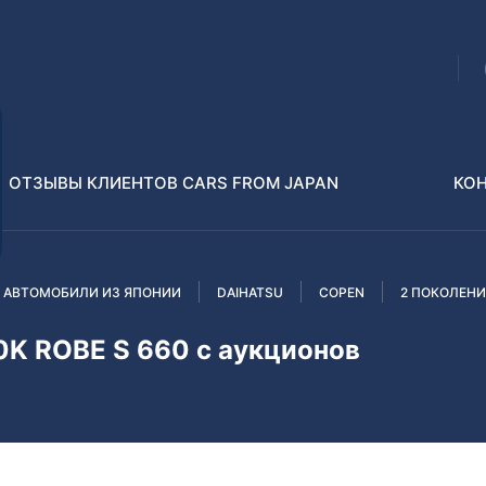
ОТЗЫВЫ КЛИЕНТОВ CARS FROM JAPAN
КО
 АВТОМОБИЛИ ИЗ ЯПОНИИ
DAIHATSU
COPEN
2 ПОКОЛЕНИ
Распилы и конструкторы
В РАЗБОР БЕЗ ПТС
K ROBE S 660 с аукционов
Toyota
Isuzu
enz
Nissan
Lexus