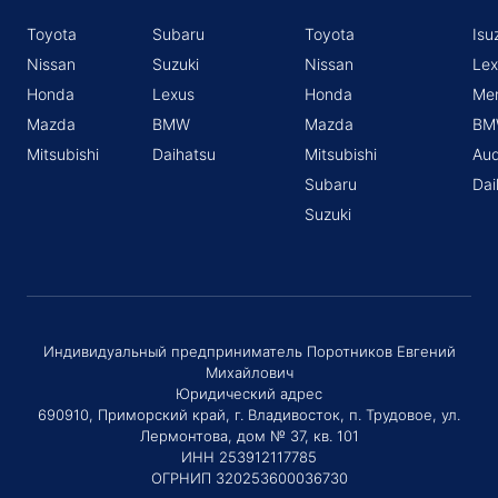
Toyota
Subaru
Toyota
Isu
Nissan
Suzuki
Nissan
Lex
Honda
Lexus
Honda
Me
Mazda
BMW
Mazda
BM
Mitsubishi
Daihatsu
Mitsubishi
Aud
Subaru
Dai
Suzuki
Индивидуальный предприниматель Поротников Евгений
Михайлович
Юридический адрес
690910, Приморский край, г. Владивосток, п. Трудовое, ул.
Лермонтова, дом № 37, кв. 101
ИНН 253912117785
ОГРНИП 320253600036730