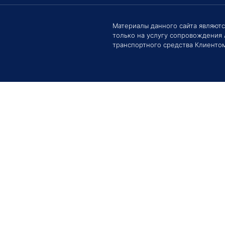
Материалы данного сайта являют
только на услугу сопровождения
Здравс
Сроки 
транспортного средства Клиентом
задать 
Е