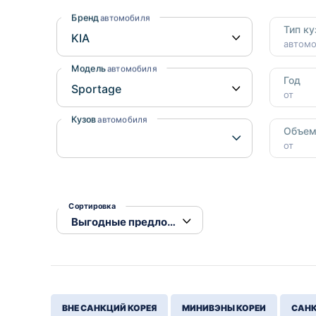
Honda
Daihatsu
Бренд
автомобиля
Тип ку
Mazda
Tesla
автом
Suzuki
Модель
автомобиля
Год
Mitsubishi
от
Subaru
Кузов
автомобиля
Объе
от
Сортировка
ВНЕ САНКЦИЙ КОРЕЯ
МИНИВЭНЫ КОРЕИ
САНК