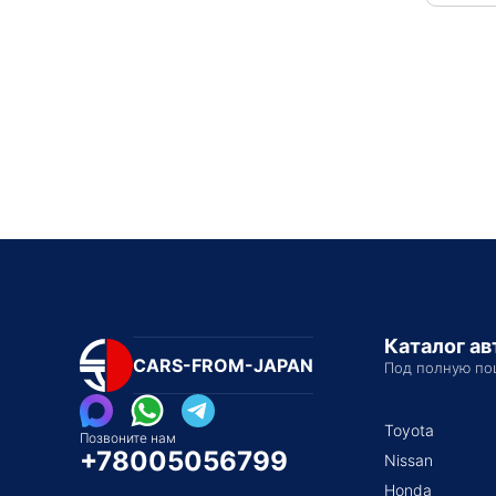
Каталог а
CARS-FROM-JAPAN
Под полную по
Toyota
Позвоните нам
+78005056799
Nissan
Honda