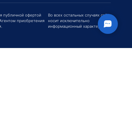
ся публичной офертой
Во всех остальных случаях сайт
 Агентом приобретения
носит исключительно
твуйте! Если у вас есть вопросы (Цена,
поставки, условия договора и пр.) можете
.
информационный характер.
их мне в чат!
вгений Хоменко